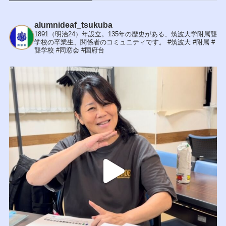
alumnideaf_tsukuba
1891（明治24）年設立。135年の歴史がある、筑波大学附属聾
学校の卒業生、関係者のコミュニティです。
#筑波大 #附属 #
聾学校 #同窓会 #国府台