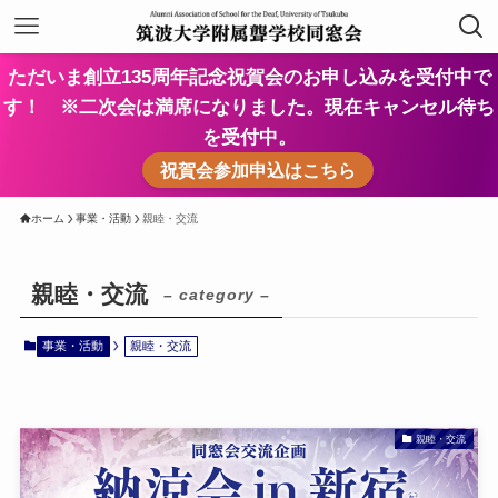
ただいま創立135周年記念祝賀会のお申し込みを受付中で
す！ ※二次会は満席になりました。現在キャンセル待ち
を受付中。
祝賀会参加申込はこちら
ホーム
事業・活動
親睦・交流
親睦・交流
– category –
事業・活動
親睦・交流
親睦・交流