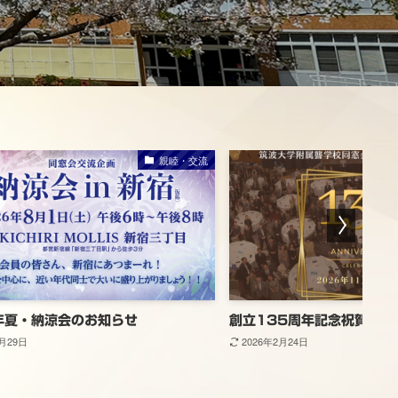
親睦・交流
年夏・納涼会のお知らせ
創立135周年記念祝賀会開
6月29日
2026年2月24日