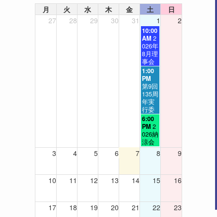
月
火
水
木
金
土
日
27
28
29
30
31
1
2
土
10:00
曜
AM
2
日,
026年
8
8月理
月
事会
1
土
1:00
s
曜
PM
t
日,
第9回
2
8
135周
0
月
年実
2
1
行委
6
s
土
6:00
t
曜
PM
2
2
日,
026納
0
8
涼会
2
月
3
4
5
6
7
8
9
6
1
s
t
10
11
12
13
14
15
16
2
0
2
6
17
18
19
20
21
22
23