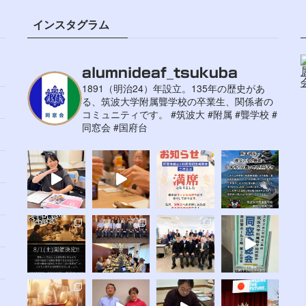
インスタグラム
alumnideaf_tsukuba
1891（明治24）年設立。135年の歴史があ
る、筑波大学附属聾学校の卒業生、関係者の
コミュニティです。
#筑波大 #附属 #聾学校 #
同窓会 #国府台