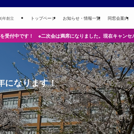
トップページ
お知らせ・情報一覧
同窓会案内
24)年創立
みを受付中です！ ※二次会は満席になりました。現在キャンセ
周年になります！